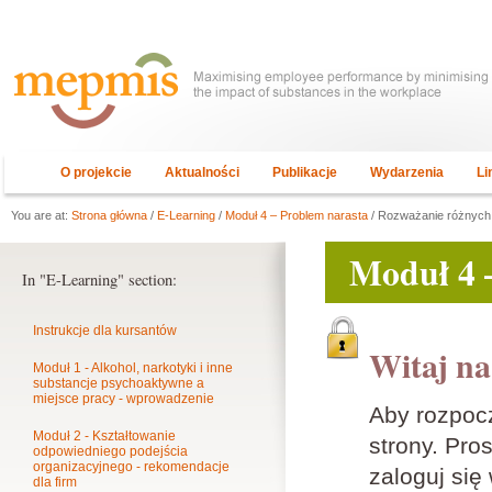
O projekcie
Aktualności
Publikacje
Wydarzenia
Li
You are at:
Strona główna
/
E-Learning
/
Moduł 4 – Problem narasta
/ Rozważanie różnych
Moduł 4 
In "E-Learning" section:
Instrukcje dla kursantów
Witaj na
Moduł 1 - Alkohol, narkotyki i inne
substancje psychoaktywne a
miejsce pracy - wprowadzenie
Aby rozpoc
Moduł 2 - Kształtowanie
strony. Pros
odpowiedniego podejścia
organizacyjnego - rekomendacje
zaloguj się
dla firm