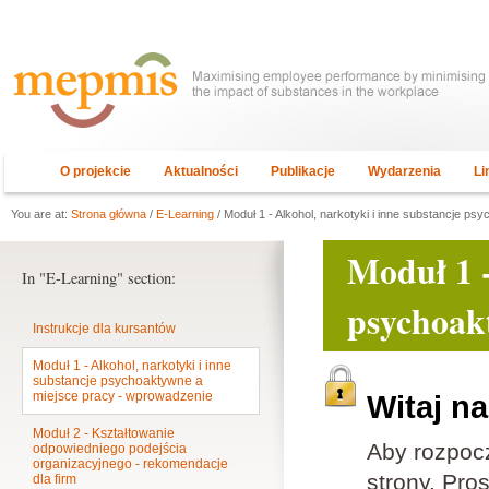
O projekcie
Aktualności
Publikacje
Wydarzenia
Li
You are at:
Strona główna
/
E-Learning
/ Moduł 1 - Alkohol, narkotyki i inne substancje p
Moduł 1 -
In "E-Learning" section:
psychoak
Instrukcje dla kursantów
Moduł 1 - Alkohol, narkotyki i inne
substancje psychoaktywne a
miejsce pracy - wprowadzenie
Witaj n
Moduł 2 - Kształtowanie
Aby rozpoc
odpowiedniego podejścia
organizacyjnego - rekomendacje
strony. Pros
dla firm