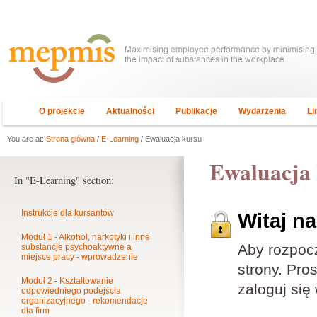
O projekcie
Aktualności
Publikacje
Wydarzenia
Li
You are at:
Strona główna
/
E-Learning
/ Ewaluacja kursu
Ewaluacja
In "E-Learning" section:
Instrukcje dla kursantów
Witaj n
Moduł 1 - Alkohol, narkotyki i inne
Aby rozpoc
substancje psychoaktywne a
miejsce pracy - wprowadzenie
strony. Pros
Moduł 2 - Kształtowanie
zaloguj się
odpowiedniego podejścia
organizacyjnego - rekomendacje
dla firm