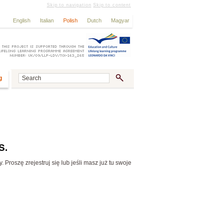
Skip to navigation
Skip to content
English
Italian
Polish
Dutch
Magyar
g
S.
Proszę zrejestruj się lub jeśli masz już tu swoje