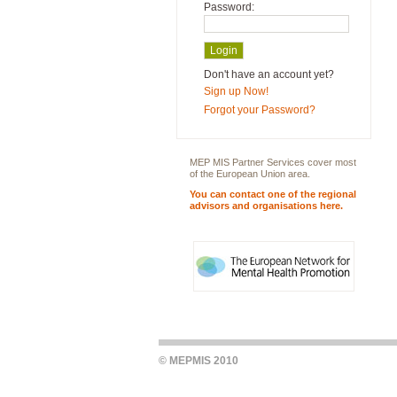
Password:
Don't have an account yet?
Sign up Now!
Forgot your Password?
MEP MIS Partner Services cover most
of the European Union area.
You can contact one of the regional
advisors and organisations here.
© MEPMIS 2010