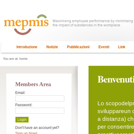
Introduzione
Notizie
Pubblicazioni
Eventi
Link
You are at:
home
Benvenut
Members Area
Email:
Lo scopodelp
Password:
sviluppareun c
a distanza) c
per consentir
Don't have an account yet?
Sign up Now!