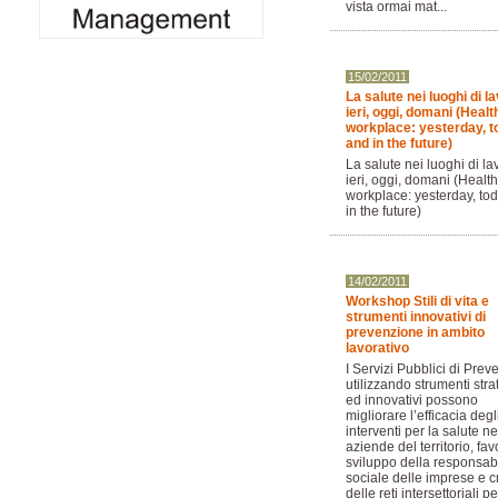
vista ormai mat...
15/02/2011
La salute nei luoghi di l
ieri, oggi, domani (Healt
workplace: yesterday, 
and in the future)
La salute nei luoghi di la
ieri, oggi, domani (Health
workplace: yesterday, to
in the future)
14/02/2011
Workshop Stili di vita e
strumenti innovativi di
prevenzione in ambito
lavorativo
I Servizi Pubblici di Pre
utilizzando strumenti stra
ed innovativi possono
migliorare l’efficacia degl
interventi per la salute ne
aziende del territorio, fav
sviluppo della responsabi
sociale delle imprese e c
delle reti intersettoriali pe