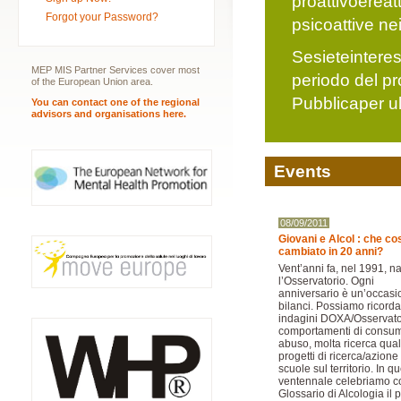
proattivoerea
Forgot your Password?
psicoattive nei
Sesieteinteres
MEP MIS Partner Services cover most
periodo del p
of the European Union area.
Pubblicaper ult
You can contact one of the regional
advisors and organisations here.
Events
08/09/2011
Giovani e Alcol : che co
cambiato in 20 anni?
Vent’anni fa, nel 1991, 
l’Osservatorio. Ogni
anniversario è un’occasi
bilanci. Possiamo ricorda
indagini DOXA/Osservato
comportamenti di consum
abuso, molta ricerca quali
progetti di ricerca/azione
scuole sul territorio. In q
ventennale celebriamo co
Glossario di Alcologia il 