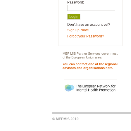
Password:
Don't have an account yet?
Sign up Now!
Forgot your Password?
MEP MIS Partner Services cover most
of the European Union area.
You can contact one of the regional
advisors and organisations here.
© MEPMIS 2010