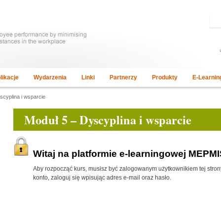
likacje
Wydarzenia
Linki
Partnerzy
Produkty
E-Learnin
scyplina i wsparcie
Moduł 5 – Dyscyplina i wsparcie
Witaj na platformie e-learningowej MEPMI
Aby rozpocząć kurs, musisz być zalogowanym użytkownikiem tej strony. 
konto, zaloguj się wpisując adres e-mail oraz hasło.