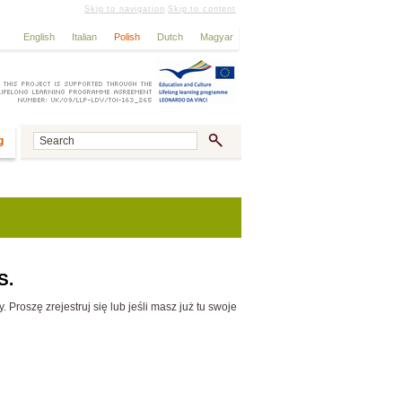
Skip to navigation
Skip to content
English
Italian
Polish
Dutch
Magyar
g
S.
Proszę zrejestruj się lub jeśli masz już tu swoje