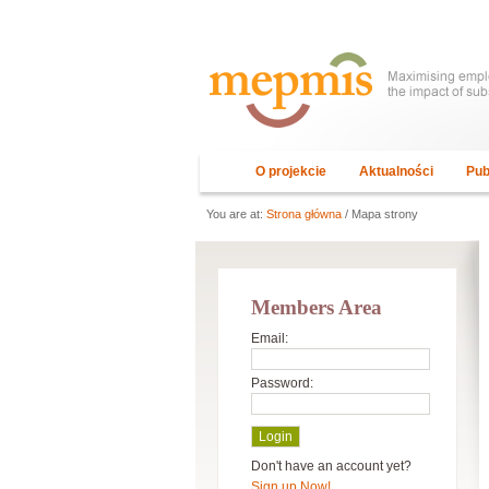
O projekcie
Aktualności
Pub
You are at:
Strona główna
/ Mapa strony
Members Area
Email:
Password:
Don't have an account yet?
Sign up Now!