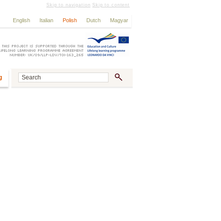
Skip to navigation
Skip to content
English
Italian
Polish
Dutch
Magyar
g