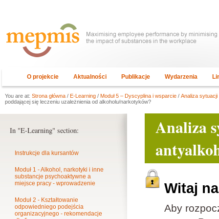
O projekcie
Aktualności
Publikacje
Wydarzenia
Li
You are at:
Strona główna
/
E-Learning
/
Moduł 5 – Dyscyplina i wsparcie
/
Analiza sytuacji
poddającej się leczeniu uzależnienia od alkoholu/narkotyków?
Analiza s
In "E-Learning" section:
antyalko
Instrukcje dla kursantów
Moduł 1 - Alkohol, narkotyki i inne
substancje psychoaktywne a
miejsce pracy - wprowadzenie
Witaj n
Moduł 2 - Kształtowanie
Aby rozpoc
odpowiedniego podejścia
organizacyjnego - rekomendacje