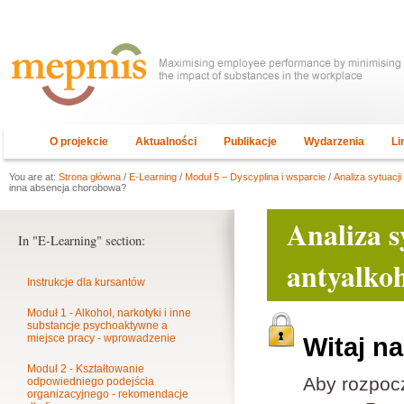
O projekcie
Aktualności
Publikacje
Wydarzenia
Li
You are at:
Strona główna
/
E-Learning
/
Moduł 5 – Dyscyplina i wsparcie
/
Analiza sytuacji
inna absencja chorobowa?
Analiza s
In "E-Learning" section:
antyalko
Instrukcje dla kursantów
Moduł 1 - Alkohol, narkotyki i inne
substancje psychoaktywne a
miejsce pracy - wprowadzenie
Witaj n
Moduł 2 - Kształtowanie
Aby rozpoc
odpowiedniego podejścia
organizacyjnego - rekomendacje