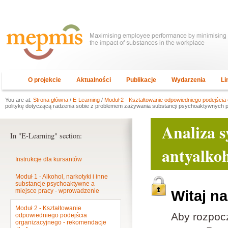
O projekcie
Aktualności
Publikacje
Wydarzenia
Li
You are at:
Strona główna
/
E-Learning
/
Moduł 2 - Kształtowanie odpowiedniego podejścia 
politykę dotyczącą radzenia sobie z problemem zażywania substancji psychoaktywnych
Analiza s
In "E-Learning" section:
antyalko
Instrukcje dla kursantów
Moduł 1 - Alkohol, narkotyki i inne
substancje psychoaktywne a
miejsce pracy - wprowadzenie
Witaj n
Moduł 2 - Kształtowanie
Aby rozpoc
odpowiedniego podejścia
organizacyjnego - rekomendacje