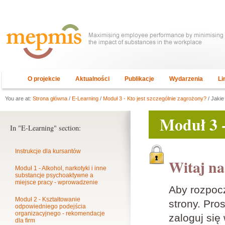
O projekcie
Aktualności
Publikacje
Wydarzenia
Li
You are at:
Strona główna
/
E-Learning
/
Moduł 3 - Kto jest szczególnie zagrożony?
/ Jakie
Moduł 3 -
In "E-Learning" section:
Instrukcje dla kursantów
Witaj na
Moduł 1 - Alkohol, narkotyki i inne
substancje psychoaktywne a
miejsce pracy - wprowadzenie
Aby rozpoc
Moduł 2 - Kształtowanie
strony. Pros
odpowiedniego podejścia
organizacyjnego - rekomendacje
zaloguj się
dla firm