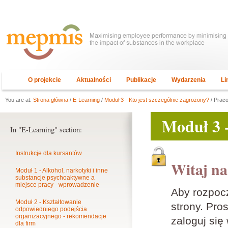
O projekcie
Aktualności
Publikacje
Wydarzenia
Li
You are at:
Strona główna
/
E-Learning
/
Moduł 3 - Kto jest szczególnie zagrożony?
/ Prac
Moduł 3 -
In "E-Learning" section:
Instrukcje dla kursantów
Witaj na
Moduł 1 - Alkohol, narkotyki i inne
substancje psychoaktywne a
miejsce pracy - wprowadzenie
Aby rozpoc
Moduł 2 - Kształtowanie
strony. Pros
odpowiedniego podejścia
organizacyjnego - rekomendacje
zaloguj się
dla firm