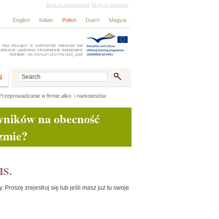
Skip to navigation
Skip to content
English
Italian
Polish
Dutch
Magyar
g
Przeprowadzanie w firmie alko- i narkotestów
wników na obecność
zmie?
IS.
Proszę zrejestruj się lub jeśli masz już tu swoje