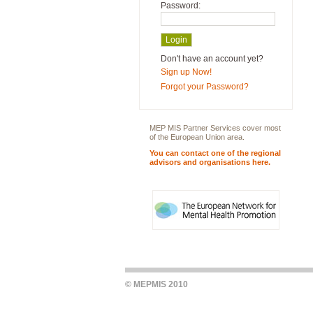
Password:
Don't have an account yet?
Sign up Now!
Forgot your Password?
MEP MIS Partner Services cover most
of the European Union area.
You can contact one of the regional
advisors and organisations here.
© MEPMIS 2010