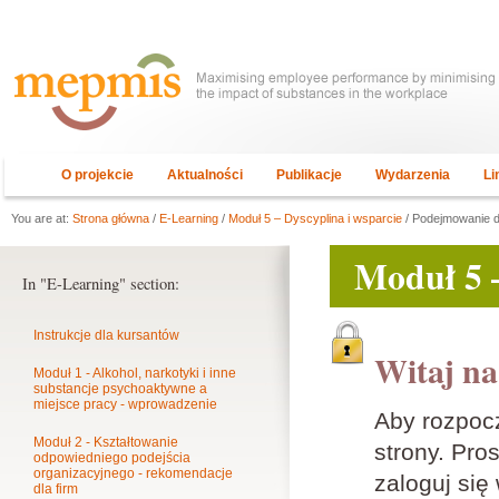
O projekcie
Aktualności
Publikacje
Wydarzenia
Li
You are at:
Strona główna
/
E-Learning
/
Moduł 5 – Dyscyplina i wsparcie
/ Podejmowanie d
Moduł 5 –
In "E-Learning" section:
Instrukcje dla kursantów
Witaj na
Moduł 1 - Alkohol, narkotyki i inne
substancje psychoaktywne a
miejsce pracy - wprowadzenie
Aby rozpoc
Moduł 2 - Kształtowanie
strony. Pros
odpowiedniego podejścia
organizacyjnego - rekomendacje
zaloguj się
dla firm