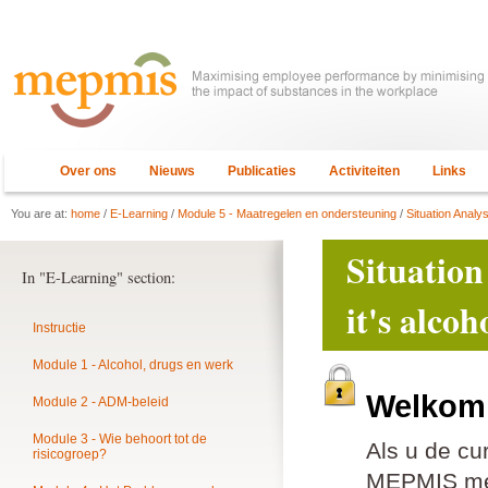
Over ons
Nieuws
Publicaties
Activiteiten
Links
You are at:
home
/
E-Learning
/
Module 5 - Maatregelen en ondersteuning
/
Situation Analys
Situation
In "E-Learning" section:
it's alco
Instructie
Module 1 - Alcohol, drugs en werk
Welkom 
Module 2 - ADM-beleid
Module 3 - Wie behoort tot de
Als u de cu
risicogroep?
MEPMIS mem