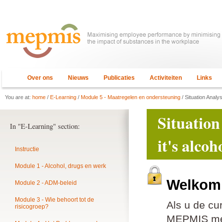
Over ons
Nieuws
Publicaties
Activiteiten
Links
You are at:
home
/
E-Learning
/
Module 5 - Maatregelen en ondersteuning
/ Situation Analys
Situation
In "E-Learning" section:
it's alco
Instructie
Module 1 - Alcohol, drugs en werk
Welkom 
Module 2 - ADM-beleid
Module 3 - Wie behoort tot de
Als u de cu
risicogroep?
MEPMIS mem