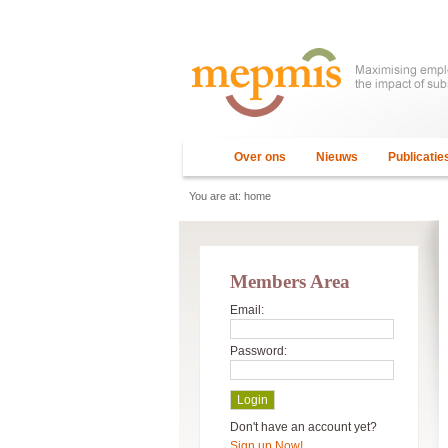
Over ons
Nieuws
Publicatie
You are at:
home
Members Area
Email:
Password:
Don't have an account yet?
Sign up Now!