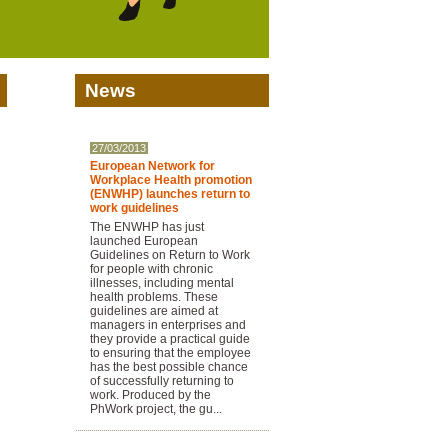
News
27/03/2013
European Network for
Workplace Health promotion
(ENWHP) launches return to
work guidelines
The ENWHP has just
launched European
Guidelines on Return to Work
for people with chronic
illnesses, including mental
health problems. These
guidelines are aimed at
managers in enterprises and
they provide a practical guide
to ensuring that the employee
has the best possible chance
of successfully returning to
work. Produced by the
PhWork project, the gu...