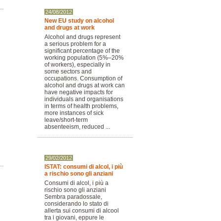
24/08/2012
New EU study on alcohol
and drugs at work
Alcohol and drugs represent
a serious problem for a
significant percentage of the
working population (5%–20%
of workers), especially in
some sectors and
occupations. Consumption of
alcohol and drugs at work can
have negative impacts for
individuals and organisations
in terms of health problems,
more instances of sick
leave/short-term
absenteeism, reduced ...
29/02/2012
ISTAT: consumi di alcol, i più
a rischio sono gli anziani
Consumi di alcol, i più a
rischio sono gli anziani
Sembra paradossale,
considerando lo stato di
allerta sui consumi di alcool
tra i giovani, eppure le