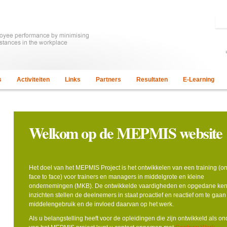
s
Activiteiten
Links
Partners
Resultaten
E-Learning
Welkom op de MEPMIS website
Het doel van het MEPMIS Project is het ontwikkelen van een training (on
face to face) voor trainers en managers in middelgrote en kleine
ondernemingen (MKB). De ontwikkelde vaardigheden en opgedane ken
inzichten stellen de deelnemers in staat proactief en reactief om te gaan
middelengebruik en de invloed daarvan op het werk.
Als u belangstelling heeft voor de opleidingen die zijn ontwikkeld als o