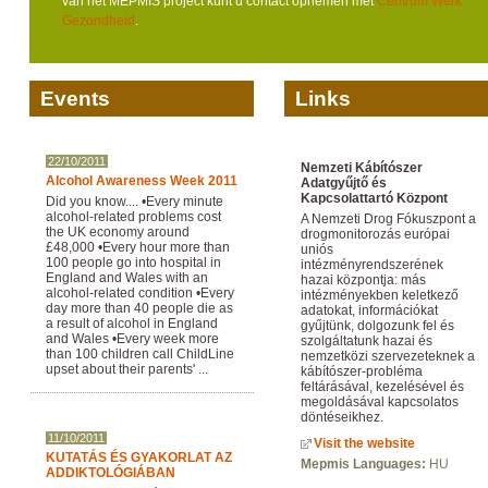
van het MEPMIS project kunt u contact opnemen met
Centrum Werk
Gezondheid
.
Events
Links
22/10/2011
Nemzeti Kábítószer
Alcohol Awareness Week 2011
Adatgyűjtő és
Kapcsolattartó Központ
Did you know.... •Every minute
alcohol-related problems cost
A Nemzeti Drog Fókuszpont a
the UK economy around
drogmonitorozás európai
£48,000 •Every hour more than
uniós
100 people go into hospital in
intézményrendszerének
England and Wales with an
hazai központja: más
alcohol-related condition •Every
intézményekben keletkező
day more than 40 people die as
adatokat, információkat
a result of alcohol in England
gyűjtünk, dolgozunk fel és
and Wales •Every week more
szolgáltatunk hazai és
than 100 children call ChildLine
nemzetközi szervezeteknek a
upset about their parents' ...
kábítószer-probléma
feltárásával, kezelésével és
megoldásával kapcsolatos
döntéseikhez.
11/10/2011
Visit the website
KUTATÁS ÉS GYAKORLAT AZ
Mepmis Languages:
HU
ADDIKTOLÓGIÁBAN