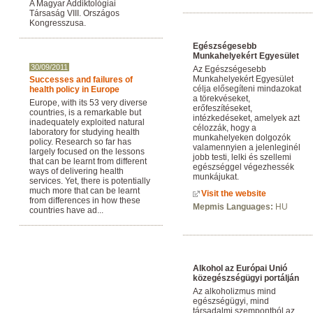
A Magyar Addiktológiai
Társaság VIII. Országos
Kongresszusa.
Egészségesebb
Munkahelyekért Egyesület
30/09/2011
Az Egészségesebb
Munkahelyekért Egyesület
Successes and failures of
célja elősegíteni mindazokat
health policy in Europe
a törekvéseket,
Europe, with its 53 very diverse
erőfeszítéseket,
countries, is a remarkable but
intézkedéseket, amelyek azt
inadequately exploited natural
célozzák, hogy a
laboratory for studying health
munkahelyeken dolgozók
policy. Research so far has
valamennyien a jelenleginél
largely focused on the lessons
jobb testi, lelki és szellemi
that can be learnt from different
egészséggel végezhessék
ways of delivering health
munkájukat.
services. Yet, there is potentially
much more that can be learnt
Visit the website
from differences in how these
Mepmis Languages:
HU
countries have ad...
Alkohol az Európai Unió
közegészségügyi portálján
Az alkoholizmus mind
egészségügyi, mind
társadalmi szempontból az