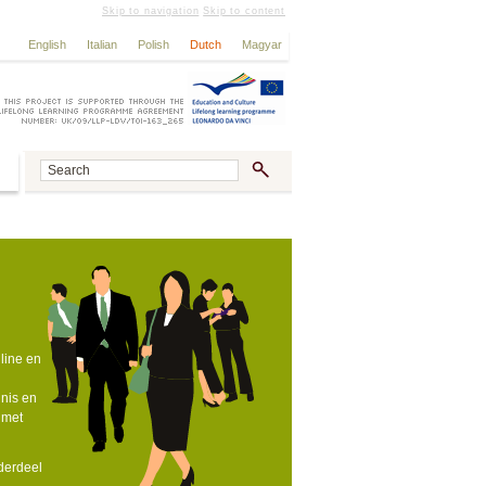
Skip to navigation
Skip to content
English
Italian
Polish
Dutch
Magyar
line en
nis en
 met
nderdeel