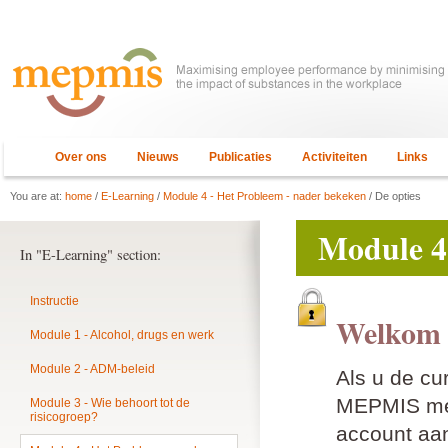
Over ons
Nieuws
Publicaties
Activiteiten
Links
You are at:
home
/
E-Learning
/
Module 4 - Het Probleem - nader bekeken
/ De opties
Module 4
In "E-Learning" section:
Instructie
Welkom 
Module 1 - Alcohol, drugs en werk
Module 2 - ADM-beleid
Als u de cu
MEPMIS mem
Module 3 - Wie behoort tot de
risicogroep?
account aan