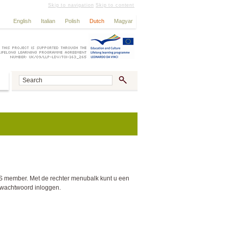
Skip to navigation
Skip to content
English
Italian
Polish
Dutch
Magyar
MIS member. Met de rechter menubalk kunt u een
w wachtwoord inloggen.