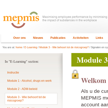
Over ons
Nieuws
Publicaties
Activiteiten
Links
You are at:
home
/
E-Learning
/
Module 3 - Wie behoort tot de risicogroep?
/ Signalen en s
Module 3 
In "E-Learning" section:
Instructie
Welkom 
Module 1 - Alcohol, drugs en werk
Module 2 - ADM-beleid
Als u de cu
MEPMIS mem
Module 3 - Wie behoort tot de
risicogroep?
account aan