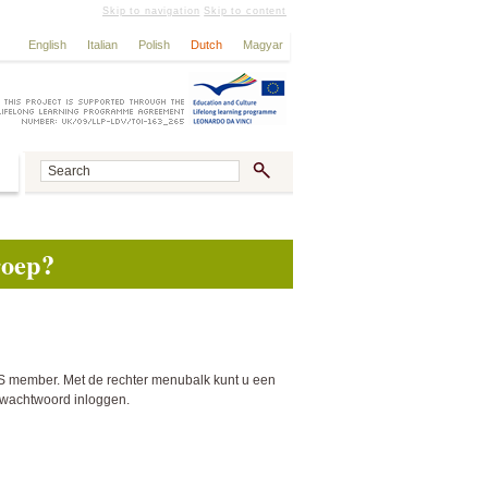
Skip to navigation
Skip to content
English
Italian
Polish
Dutch
Magyar
roep?
MIS member. Met de rechter menubalk kunt u een
w wachtwoord inloggen.