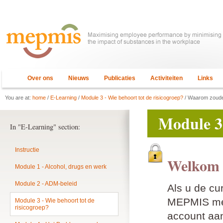
Over ons
Nieuws
Publicaties
Activiteiten
Links
You are at:
home
/
E-Learning
/
Module 3 - Wie behoort tot de risicogroep?
/ Waarom zoude
Module 3 
In "E-Learning" section:
Instructie
Welkom 
Module 1 - Alcohol, drugs en werk
Module 2 - ADM-beleid
Als u de cu
MEPMIS mem
Module 3 - Wie behoort tot de
risicogroep?
account aan