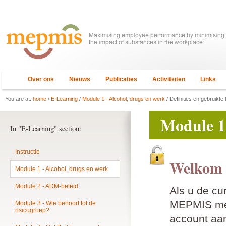
Over ons
Nieuws
Publicaties
Activiteiten
Links
You are at:
home
/
E-Learning
/
Module 1 - Alcohol, drugs en werk
/ Definities en gebruikte
Module 1 
In "E-Learning" section:
Instructie
Welkom 
Module 1 - Alcohol, drugs en werk
Module 2 - ADM-beleid
Als u de cu
MEPMIS mem
Module 3 - Wie behoort tot de
risicogroep?
account aan