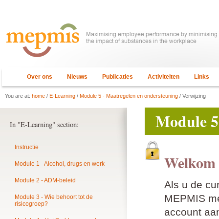
Over ons
Nieuws
Publicaties
Activiteiten
Links
You are at:
home
/
E-Learning
/
Module 5 - Maatregelen en ondersteuning
/ Verwijzing
Module 5
In "E-Learning" section:
Instructie
Welkom 
Module 1 - Alcohol, drugs en werk
Module 2 - ADM-beleid
Als u de cu
MEPMIS mem
Module 3 - Wie behoort tot de
risicogroep?
account aan