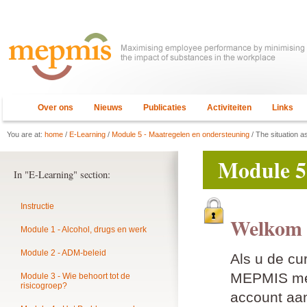
Over ons
Nieuws
Publicaties
Activiteiten
Links
You are at:
home
/
E-Learning
/
Module 5 - Maatregelen en ondersteuning
/ The situation as
Module 5
In "E-Learning" section:
Instructie
Welkom 
Module 1 - Alcohol, drugs en werk
Module 2 - ADM-beleid
Als u de cu
MEPMIS mem
Module 3 - Wie behoort tot de
risicogroep?
account aan