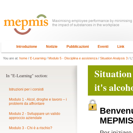
Introduzione
Notizie
Pubblicazioni
Eventi
Link
You are at:
home
/
E-Learning
/
Modulo 5 - Disciplina e assistenza
/
Situation Analysis 3
/ L
Situation
In "E-Learning" section:
it's alco
Istruzioni per i corsisti
Modulo 1 - Alcol, droghe e lavoro – i
problemi da affrontare
Benvenut
Modulo 2 - Sviluppare un valido
approccio aziendale
MEPMI
Modulo 3 - Chi è a rischio?
Per iniziar