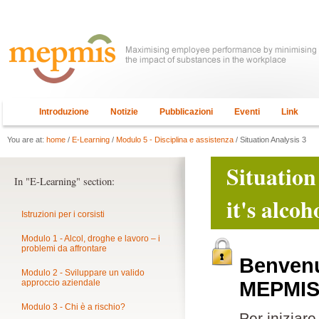
Introduzione
Notizie
Pubblicazioni
Eventi
Link
You are at:
home
/
E-Learning
/
Modulo 5 - Disciplina e assistenza
/ Situation Analysis 3
Situation
In "E-Learning" section:
it's alco
Istruzioni per i corsisti
Modulo 1 - Alcol, droghe e lavoro – i
problemi da affrontare
Benvenut
Modulo 2 - Sviluppare un valido
approccio aziendale
MEPMI
Modulo 3 - Chi è a rischio?
Per iniziar