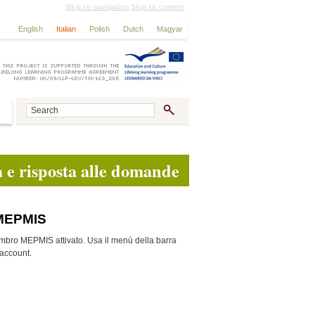
Skip to navigation
Skip to content
English
Italian
Polish
Dutch
Magyar
a e risposta alle domande
 MEPMIS
embro MEPMIS attivato. Usa il menù della barra
 account.