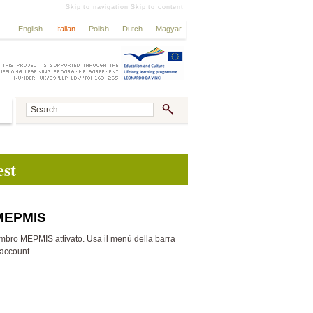
Skip to navigation
Skip to content
English
Italian
Polish
Dutch
Magyar
est
 MEPMIS
embro MEPMIS attivato. Usa il menù della barra
 account.