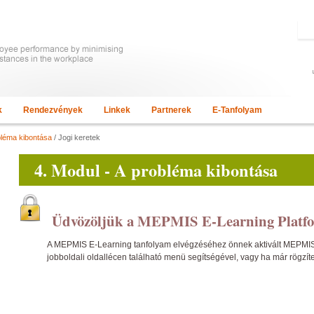
k
Rendezvények
Linkek
Partnerek
E-Tanfolyam
bléma kibontása
/ Jogi keretek
4. Modul - A probléma kibontása
Üdvözöljük a MEPMIS E-Learning Platf
A MEPMIS E-Learning tanfolyam elvégzéséhez önnek aktivált MEPMIS ta
jobboldali oldallécen található menü segítségével, vagy ha már rögzít