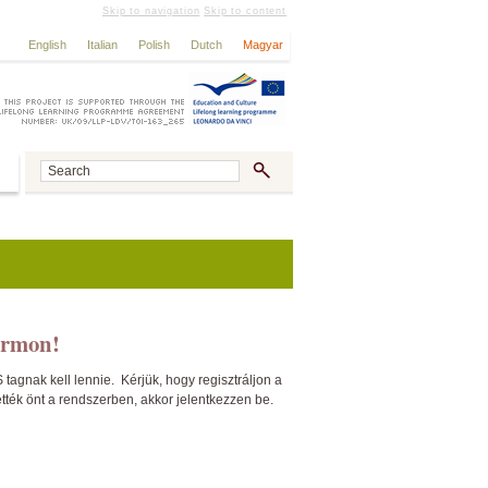
Skip to navigation
Skip to content
English
Italian
Polish
Dutch
Magyar
ormon!
gnak kell lennie. Kérjük, hogy regisztráljon a
ették önt a rendszerben, akkor jelentkezzen be.