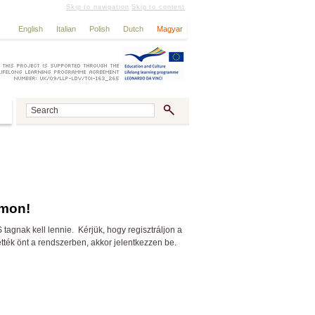
Skip to navigation
Skip to content
English
Italian
Polish
Dutch
Magyar
rmon!
gnak kell lennie. Kérjük, hogy regisztráljon a
ették önt a rendszerben, akkor jelentkezzen be.