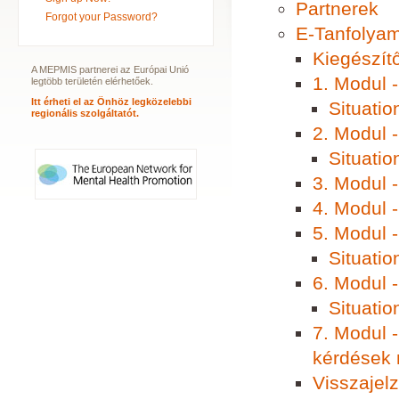
Partnerek
Forgot your Password?
E-Tanfolya
Kiegészít
A MEPMIS partnerei az Európai Unió
1. Modul 
legtöbb területén elérhetőek.
Itt érheti el az Önhöz legközelebbi
Situatio
regionális szolgáltatót.
2. Modul 
Situatio
3. Modul 
4. Modul 
5. Modul 
Situatio
6. Modul -
Situatio
7. Modul -
kérdések
Visszajelz