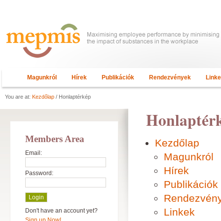
Magunkról
Hírek
Publikációk
Rendezvények
Link
You are at:
Kezdőlap
/ Honlaptérkép
Honlaptér
Members Area
Kezdőlap
Email:
Magunkról
Hírek
Password:
Publikációk
Rendezvén
Linkek
Don't have an account yet?
Sign up Now!