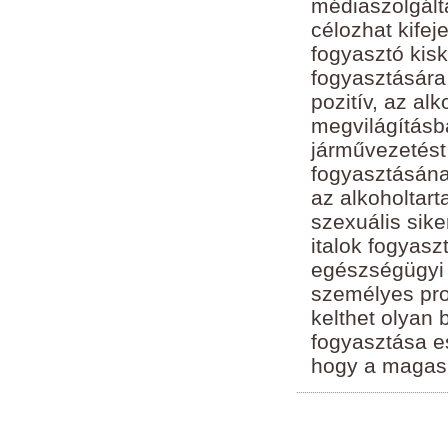
médiaszolgált
célozhat kifej
fogyasztó kisk
fogyasztására,
pozitív, az al
megvilágításba
járművezetést
fogyasztásána
az alkoholtart
szexuális sike
italok fogyas
egészségügyi h
személyes pro
kelthet olyan 
fogyasztása es
hogy a magas a