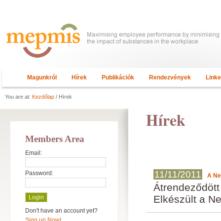
Magunkról
Hírek
Publikációk
Rendezvények
Link
You are at:
Kezdőlap
/ Hírek
Hírek
Members Area
Email:
11/11/2011
Password:
A Ne
Átrendeződött 
Elkészült a N
Don't have an account yet?
Sign up Now!