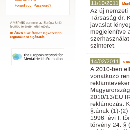
11/10/2011
Munk
Forgot your Password?
Az új nemzeti 
Társaság dr. 
A MEPMIS partnerei az Európai Unió
javaslat lény
legtöbb területén elérhetőek.
megjelenítve 
Itt érheti el az Önhöz legközelebbi
regionális szolgáltatót.
szerhasználat
szinteret.
14/02/2011
A mé
A 2010-ben el
vonatkozó ren
reklámtevéken
Magyarorszá
2010/13/EU IR
reklámozás. Ko
§.ának (1)-(2)
1996. évi I. t
törvény 24. § 