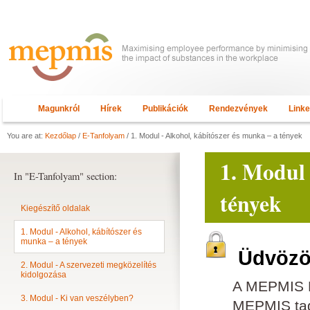
Magunkról
Hírek
Publikációk
Rendezvények
Link
You are at:
Kezdőlap
/
E-Tanfolyam
/ 1. Modul - Alkohol, kábítószer és munka – a tények
1. Modul 
In "E-Tanfolyam" section:
tények
Kiegészítő oldalak
1. Modul - Alkohol, kábítószer és
munka – a tények
Üdvözöl
2. Modul - A szervezeti megközelítés
kidolgozása
A MEPMIS E
3. Modul - Ki van veszélyben?
MEPMIS tagn