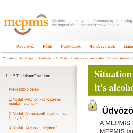
Magunkról
Hírek
Publikációk
Rendezvények
Link
You are at:
Kezdőlap
/
E-Tanfolyam
/
5. Modul - Büntetés és támogatás
/
Situation Analysis
Situation
In "E-Tanfolyam" section:
it's alco
Kiegészítő oldalak
1. Modul - Alkohol, kábítószer és
munka – a tények
Üdvözöl
2. Modul - A szervezeti megközelítés
kidolgozása
A MEPMIS E
3. Modul - Ki van veszélyben?
MEPMIS tagn