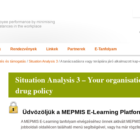
k
Rendezvények
Linkek
Partnerek
E-Tanfolyam
etés és támogatás
/
Situation Analysis 3
/ A tanácsadásra vagy terápiára járó alkalmazott k
Situation Analysis 3 – Your organisati
drug policy
Üdvözöljük a MEPMIS E-Learning Platfo
A MEPMIS E-Learning tanfolyam elvégzéséhez önnek aktivált MEPMIS ta
jobboldali oldallécen található menü segítségével, vagy ha már rögzít