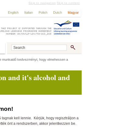
Skip to navigation
Skip to content
English
Italian
Polish
Dutch
Magyar
ap-e munkaidő kedvezményt, hogy elmehessen a
on and it's alcohol and
rmon!
gnak kell lennie. Kérjük, hogy regisztráljon a
ették önt a rendszerben, akkor jelentkezzen be.