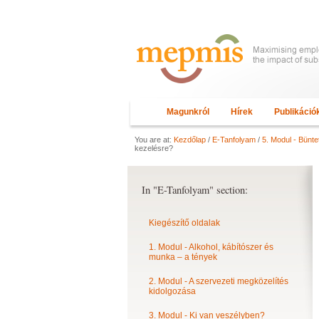
Magunkról
Hírek
Publikáció
You are at:
Kezdőlap
/
E-Tanfolyam
/
5. Modul - Bünt
kezelésre?
In "E-Tanfolyam" section:
Kiegészítő oldalak
1. Modul - Alkohol, kábítószer és
munka – a tények
2. Modul - A szervezeti megközelítés
kidolgozása
3. Modul - Ki van veszélyben?