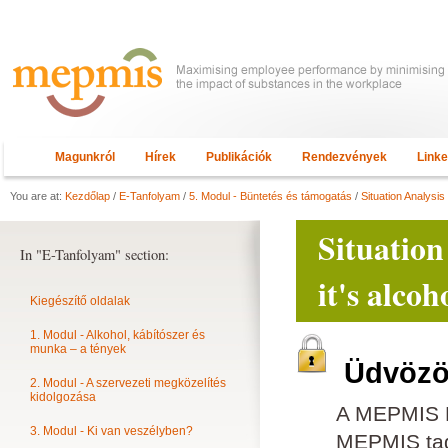
Magunkról
Hírek
Publikációk
Rendezvények
Link
You are at:
Kezdőlap
/
E-Tanfolyam
/
5. Modul - Büntetés és támogatás
/
Situation Analysis
Situation
In "E-Tanfolyam" section:
it's alco
Kiegészítő oldalak
1. Modul - Alkohol, kábítószer és
munka – a tények
Üdvözöl
2. Modul - A szervezeti megközelítés
kidolgozása
A MEPMIS E
3. Modul - Ki van veszélyben?
MEPMIS tagn