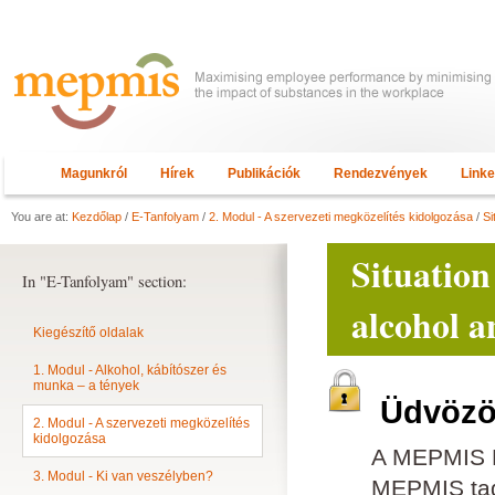
Magunkról
Hírek
Publikációk
Rendezvények
Link
You are at:
Kezdőlap
/
E-Tanfolyam
/
2. Modul - A szervezeti megközelítés kidolgozása
/
Si
Situation
In "E-Tanfolyam" section:
alcohol a
Kiegészítő oldalak
1. Modul - Alkohol, kábítószer és
munka – a tények
Üdvözöl
2. Modul - A szervezeti megközelítés
kidolgozása
A MEPMIS E
3. Modul - Ki van veszélyben?
MEPMIS tagn