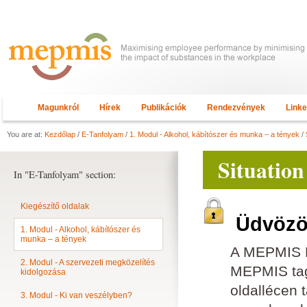
Magunkról
Hírek
Publikációk
Rendezvények
Link
You are at:
Kezdőlap
/
E-Tanfolyam
/
1. Modul - Alkohol, kábítószer és munka – a tények
/
Situation
In "E-Tanfolyam" section:
Kiegészítő oldalak
Üdvözöl
1. Modul - Alkohol, kábítószer és
munka – a tények
A MEPMIS E
2. Modul - A szervezeti megközelítés
MEPMIS tagn
kidolgozása
oldallécen 
3. Modul - Ki van veszélyben?