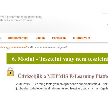
k
Rendezvények
Linkek
Partnerek
E-Tanfolyam
elni vagy nem tesztelni?
/ Mikor lehet a teszteket végezni?
6. Modul - Tesztelni vagy nem teszteln
Üdvözöljük a MEPMIS E-Learning Platf
A MEPMIS E-Learning tanfolyam elvégzéséhez önnek aktivált MEPMIS ta
jobboldali oldallécen található menü segítségével, vagy ha már rögzít