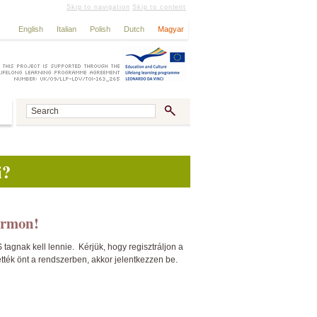
Skip to navigation
Skip to content
English
Italian
Polish
Dutch
Magyar
i?
ormon!
gnak kell lennie. Kérjük, hogy regisztráljon a
ették önt a rendszerben, akkor jelentkezzen be.