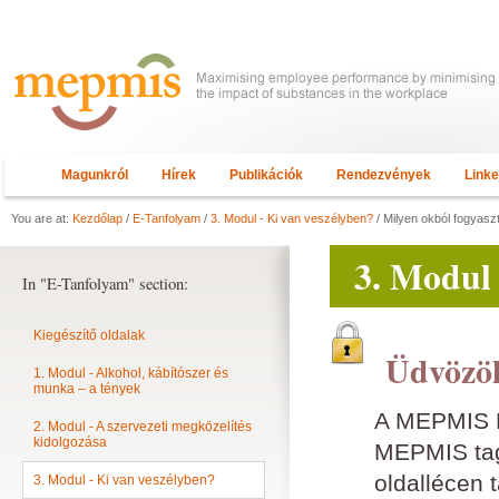
Magunkról
Hírek
Publikációk
Rendezvények
Link
You are at:
Kezdőlap
/
E-Tanfolyam
/
3. Modul - Ki van veszélyben?
/ Milyen okból fogyasz
3. Modul 
In "E-Tanfolyam" section:
Kiegészítő oldalak
Üdvözöl
1. Modul - Alkohol, kábítószer és
munka – a tények
A MEPMIS E
2. Modul - A szervezeti megközelítés
kidolgozása
MEPMIS tagn
oldallécen 
3. Modul - Ki van veszélyben?