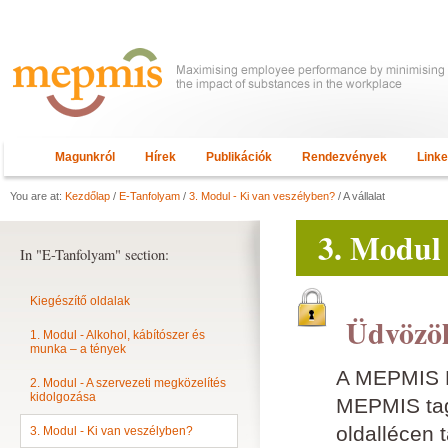
Magunkról
Hírek
Publikációk
Rendezvények
Link
You are at:
Kezdőlap
/
E-Tanfolyam
/
3. Modul - Ki van veszélyben?
/ A vállalat
3. Modul 
In "E-Tanfolyam" section:
Kiegészítő oldalak
Üdvözöl
1. Modul - Alkohol, kábítószer és
munka – a tények
A MEPMIS E
2. Modul - A szervezeti megközelítés
kidolgozása
MEPMIS tagn
oldallécen 
3. Modul - Ki van veszélyben?