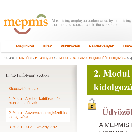
Magunkról
Hírek
Publikációk
Rendezvények
Link
You are at:
Kezdőlap
/
E-Tanfolyam
/
2. Modul - A szervezeti megközelítés kidolgozása
/ A 
2. Modul 
In "E-Tanfolyam" section:
kidolgoz
Kiegészítő oldalak
1. Modul - Alkohol, kábítószer és
munka – a tények
Üdvözöl
2. Modul - A szervezeti megközelítés
kidolgozása
A MEPMIS E
3. Modul - Ki van veszélyben?