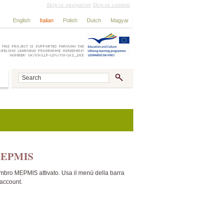
Skip to navigation
Skip to content
English
Italian
Polish
Dutch
Magyar
g MEPMIS
embro MEPMIS attivato. Usa il menù della barra
 account.