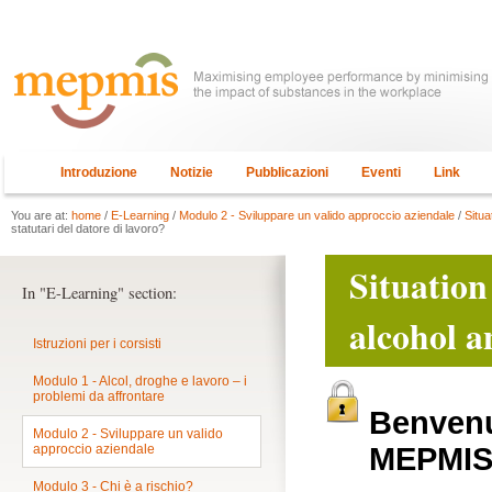
Introduzione
Notizie
Pubblicazioni
Eventi
Link
You are at:
home
/
E-Learning
/
Modulo 2 - Sviluppare un valido approccio aziendale
/
Situa
statutari del datore di lavoro?
Situation
In "E-Learning" section:
alcohol a
Istruzioni per i corsisti
Modulo 1 - Alcol, droghe e lavoro – i
problemi da affrontare
Benvenut
Modulo 2 - Sviluppare un valido
approccio aziendale
MEPMI
Modulo 3 - Chi è a rischio?