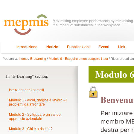
Introduzione
Notizie
Pubblicazioni
Eventi
Link
You are at:
home
/
E-Learning
/
Modulo 6 - Eseguire o non eseguire i test
/ Ricorrere ad alc
Modulo 6 
In "E-Learning" section:
Istruzioni per i corsisti
Benvenut
Modulo 1 - Alcol, droghe e lavoro – i
problemi da affrontare
Per iniziar
Modulo 2 - Sviluppare un valido
approccio aziendale
membro MEPM
destra per r
Modulo 3 - Chi è a rischio?