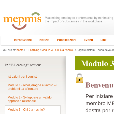
Introduzione
Notizie
Pubblicazioni
Eventi
Link
You are at:
home
/
E-Learning
/
Modulo 3 - Chi è a rischio?
/ Segni e sintomi - cosa devo c
Modulo 3 
In "E-Learning" section:
Istruzioni per i corsisti
Benvenut
Modulo 1 - Alcol, droghe e lavoro – i
problemi da affrontare
Per iniziar
Modulo 2 - Sviluppare un valido
approccio aziendale
membro MEPM
destra per r
Modulo 3 - Chi è a rischio?