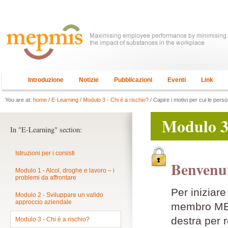
Introduzione
Notizie
Pubblicazioni
Eventi
Link
You are at:
home
/
E-Learning
/
Modulo 3 - Chi è a rischio?
/ Capire i motivi per cui le pe
Modulo 3 
In "E-Learning" section:
Istruzioni per i corsisti
Benvenut
Modulo 1 - Alcol, droghe e lavoro – i
problemi da affrontare
Per iniziar
Modulo 2 - Sviluppare un valido
approccio aziendale
membro MEPM
destra per r
Modulo 3 - Chi è a rischio?