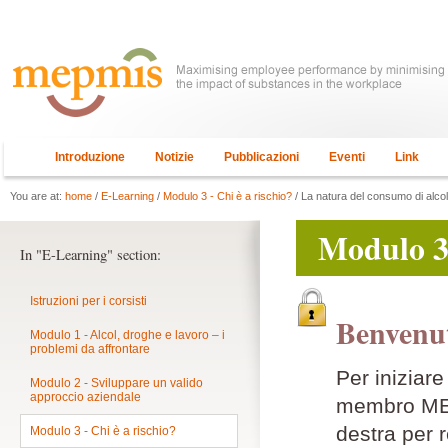
Introduzione
Notizie
Pubblicazioni
Eventi
Link
You are at:
home
/
E-Learning
/
Modulo 3 - Chi è a rischio?
/ La natura del consumo di alco
Modulo 3 
In "E-Learning" section:
Istruzioni per i corsisti
Benvenut
Modulo 1 - Alcol, droghe e lavoro – i
problemi da affrontare
Per iniziar
Modulo 2 - Sviluppare un valido
approccio aziendale
membro MEPM
destra per r
Modulo 3 - Chi è a rischio?