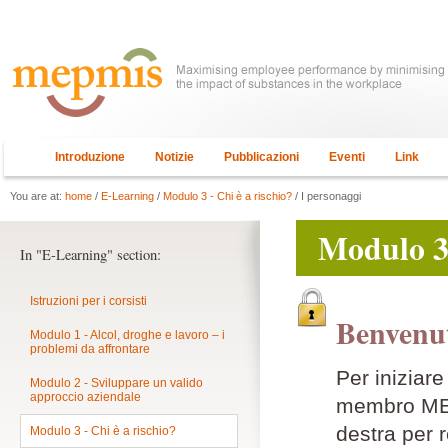
Introduzione
Notizie
Pubblicazioni
Eventi
Link
You are at:
home
/
E-Learning
/
Modulo 3 - Chi è a rischio?
/ I personaggi
Modulo 3 
In "E-Learning" section:
Istruzioni per i corsisti
Benvenut
Modulo 1 - Alcol, droghe e lavoro – i
problemi da affrontare
Per iniziar
Modulo 2 - Sviluppare un valido
approccio aziendale
membro MEPM
destra per r
Modulo 3 - Chi è a rischio?